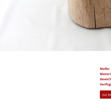
Maße: 
Materi
Gewic
Verfüg
zur A