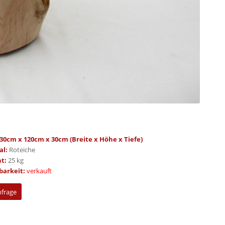
30cm x 120cm x 30cm (Breite x Höhe x Tiefe)
al:
Roteiche
ht:
25 kg
barkeit:
verkauft
nfrage