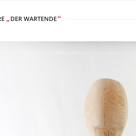
„
“
RE
DER WARTENDE