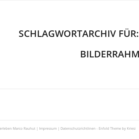
SCHLAGWORTARCHIV FÜR
BILDERRAH
zerleben Marco Rauhut |
Impressum
|
Datenschutzrichtlinen
-
Enfold Theme by Kriesi