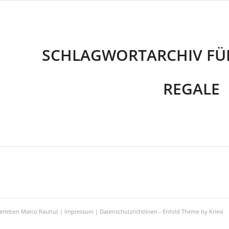
SCHLAGWORTARCHIV FÜ
REGALE
zerleben Marco Rauhut |
Impressum
|
Datenschutzrichtlinen
-
Enfold Theme by Kriesi